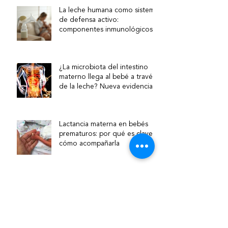
La leche humana como sistema
de defensa activo:
componentes inmunológicos y
su relevancia clínica
¿La microbiota del intestino
materno llega al bebé a través
de la leche? Nueva evidencia
sobre la vía intestino–mama
Lactancia materna en bebés
prematuros: por qué es clave y
cómo acompañarla
¿Qué hace una asesora de
lactancia?