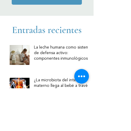
Entradas recientes
La leche humana como sistema
de defensa activo:
componentes inmunológicos y
su relevancia clínica
¿La microbiota del intestino
materno llega al bebé a través
de la leche? Nueva evidencia
sobre la vía intestino–mama
Lactancia materna en bebés
prematuros: por qué es clave y
cómo acompañarla