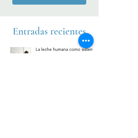
Entradas recientes
La leche humana como sistema
de defensa activo:
componentes inmunológicos y
su relevancia clínica
¿La microbiota del intestino
materno llega al bebé a través
de la leche? Nueva evidencia
sobre la vía intestino–mama
Lactancia materna en bebés
prematuros: por qué es clave y
cómo acompañarla