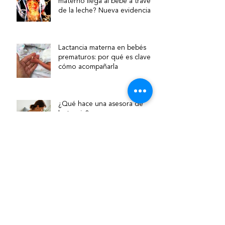
materno llega al bebé a través
de la leche? Nueva evidencia
sobre la vía intestino–mama
Lactancia materna en bebés
prematuros: por qué es clave y
cómo acompañarla
¿Qué hace una asesora de
lactancia?
Asesora de lactancia y
puericultora: ¿cuál es la
diferencia?
¿Se puede estudiar lactancia