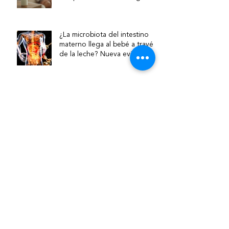
su relevancia clínica
¿La microbiota del intestino
materno llega al bebé a través
de la leche? Nueva evidencia
sobre la vía intestino–mama
Lactancia materna en bebés
prematuros: por qué es clave y
cómo acompañarla
¿Qué hace una asesora de
lactancia?
Asesora de lactancia y
puericultora: ¿cuál es la
diferencia?