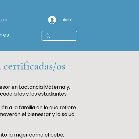
tes
Iniciar sesión
ones
 certificadas/os
sesor en Lactancia Materna y,
cado a las y los estudiantes.
n a la familia en lo que refiere
overán el bienestar y la salud
nto la mujer como el bebé,