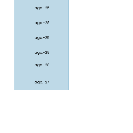
ago.-25
ago.-28
ago.-25
ago.-29
ago.-28
ago.-27
Contacto
(+598)
271
4
0149
- (+598)
99 669078
i
nfo@iulam.org.uy
Solano García 2541 PA