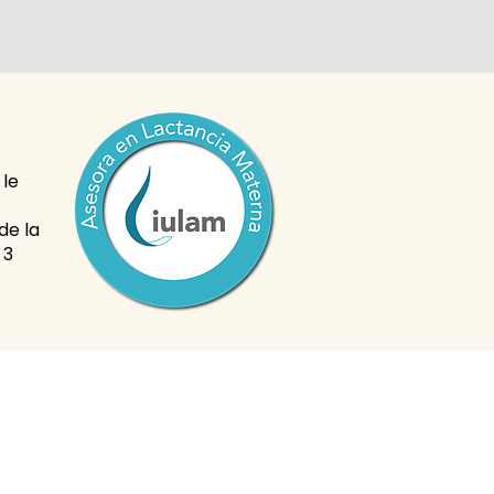
 le
de la
 3