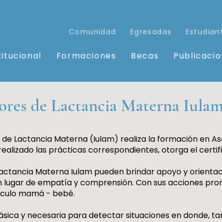
Comunidad
Egresadas
Estudian
titucional
Formaciones
Becas
Publicaci
sores de Lactancia Materna Iulam
o de Lactancia Materna (Iulam) realiza la formación en A
ealizado las prácticas correspondientes, otorga el certifi
actancia Materna Iulam pueden brindar apoyo y orientació
n lugar de empatía y comprensión. Con sus acciones prom
vínculo mamá - bebé.
ásica y necesaria para detectar situaciones en donde, ta