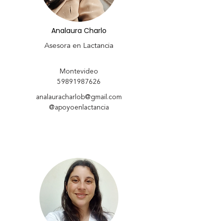
Analaura Charlo
Asesora en Lactancia
Montevideo
59891987626
analauracharlob@gmail.com
@apoyoenlactancia