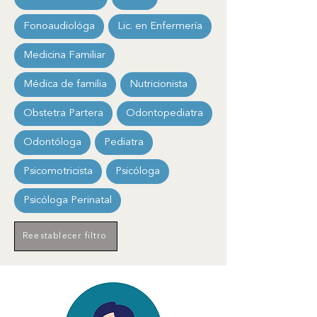
Fonoaudiológa
Lic. en Enfermería
Medicina Familiar
Médica de familia
Nutricionista
Obstetra Partera
Odontopediatra
Odontóloga
Pediatra
Psicomotricista
Psicóloga
Psicóloga Perinatal
Reestablecer filtro