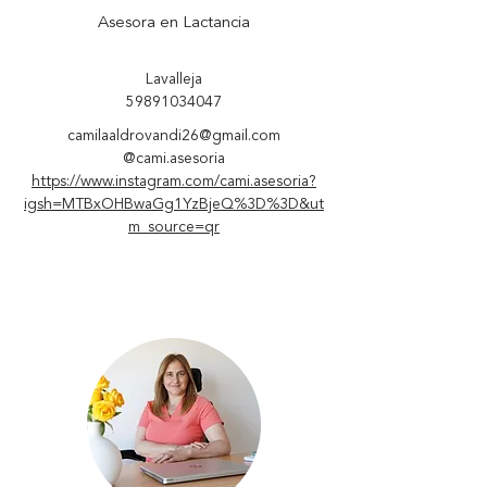
Asesora en Lactancia
Lavalleja
59891034047
camilaaldrovandi26@gmail.com
@cami.asesoria
https://www.instagram.com/cami.asesoria?
igsh=MTBxOHBwaGg1YzBjeQ%3D%3D&ut
m_source=qr