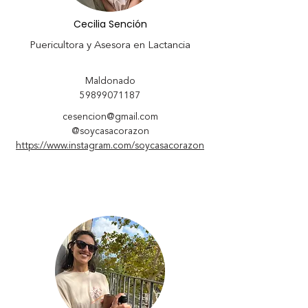
Cecilia Sención
Puericultora y Asesora en Lactancia
Maldonado
59899071187
cesencion@gmail.com
@soycasacorazon
https://www.instagram.com/soycasacorazon