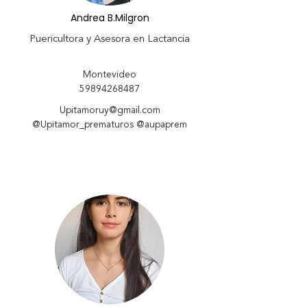
Andrea B.Milgron
Puericultora y Asesora en Lactancia
Montevideo
59894268487
Upitamoruy@gmail.com
@Upitamor_prematuros @aupaprem