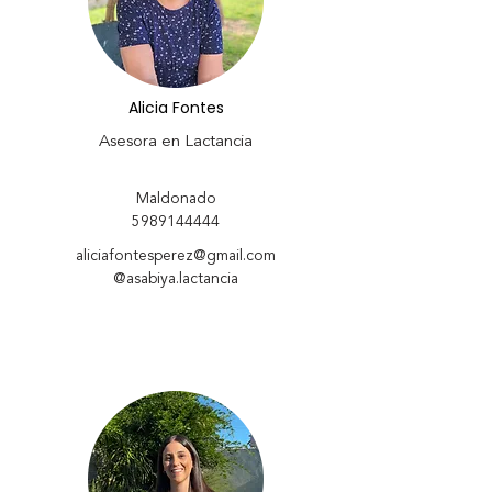
Alicia Fontes
Asesora en Lactancia
Maldonado
5989144444
aliciafontesperez@gmail.com
@asabiya.lactancia