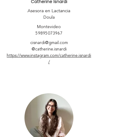
Catherine Isnardi
Asesora en Lactancia
Doula
Montevideo
59895073967
cisnardi@gmail.com
@catherine.isnardi
https://www.instagram.com/catherine.isnardi
/