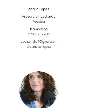
Analía López
Asesora en Lactancia
Pediatra
Tacuarembó
59899239968
lopez.analia4@gmail.com
dra.analia_lopez