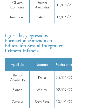
Olivera
Stefani
01/07/2025
Constante
Alejandra
Fernández
Avril
02/05/2025
Egresadas y egresados
Formación avanzada en
Educación Sexual Integral en
Primera Infancia
Apellido
Nombre
Fecha emisión
Beisso
Paula
25/06/2026
Gavaciuto
Blanco
Marby
02/09/2024
Castellá
Sara Elisa
10/10/2023