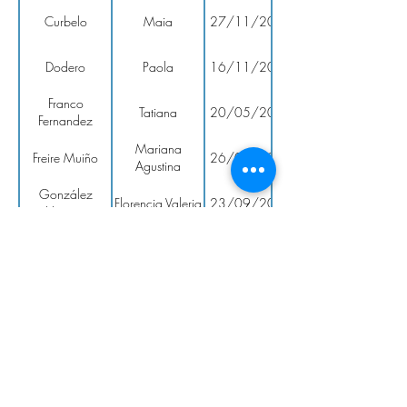
Curbelo
Maia
27/11/2023
Dodero
Paola
16/11/2023
Franco
Tatiana
20/05/2024
Fernandez
Mariana
Freire Muiño
26/01/2024
Agustina
González
Florencia Valeria
23/09/2024
Herrero
Gómez Peluffo
Elena Carolina
16/10/2023
Laborda
Stephanie
18/08/2023
Machado
Lorena
23/12/2024
Magno
Micaela
24/06/2026
Estigarribia
Giovanna