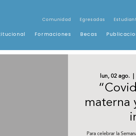
Comunidad
Egresadas
Estudian
titucional
Formaciones
Becas
Publicaci
lun, 02 ago.
  | 
“Covid
materna 
i
Para celebrar la Seman