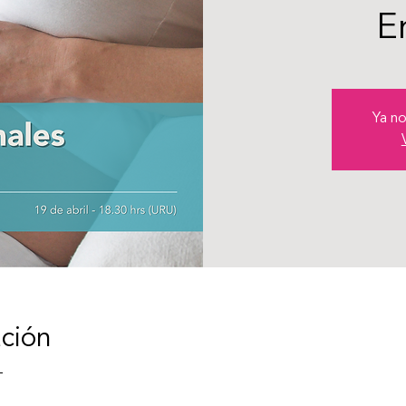
E
Ya no
ación
T