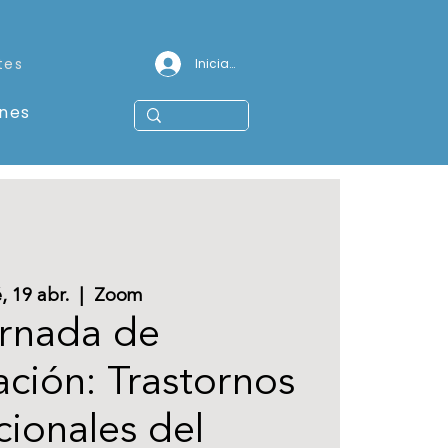
tes
Iniciar sesión
ones
, 19 abr.
  |  
Zoom
rnada de
ación: Trastornos
ionales del