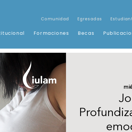
Comunidad
Egresadas
Estudian
titucional
Formaciones
Becas
Publicaci
mié
Jo
Profundiz
emoc