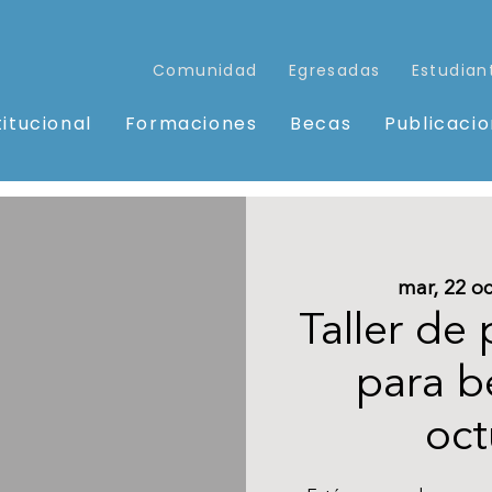
Comunidad
Egresadas
Estudian
titucional
Formaciones
Becas
Publicaci
mar, 22 oc
Taller de 
para b
oct