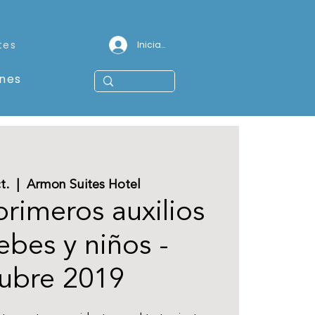
tes
Iniciar sesión
ones
t.
  |  
Armon Suites Hotel
primeros auxilios
ebes y niños -
ubre 2019