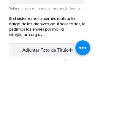
Subir archivo en formato imagen (máximo 15 MB).
Si el sistema no te permite realizar la
carga de los archivos aquí solicitados, te
pedimos los envíes por mail a
info@iulam.org.uy
Adjuntar Foto de Título
Subir archivo en formato imagen (máximo 15 MB).
La acreditación del título es un requisito
obligatorio solicitado por el MEC a las
instituciones educativas.
Acepto los Términos y Condiciones
para la Prestación de Servicios
Docentes
Ver Términos y Condiciones