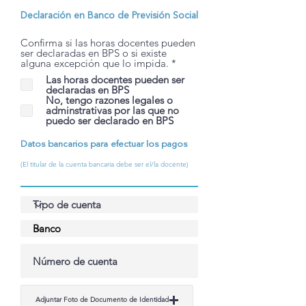
Declaración en Banco de Previsión Social
Confirma si las horas docentes pueden
ser declaradas en BPS o si existe
O
alguna excepción que lo impida.
*
b
Las horas docentes pueden ser
l
declaradas en BPS
i
No, tengo razones legales o
g
adminstrativas por las que no
a
puedo ser declarado en BPS
t
o
r
Datos bancarios para efectuar los pagos
i
o
(El titular de la cuenta bancaria debe ser el/la docente)
Adjuntar Foto de Documento de Identidad