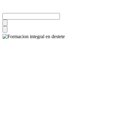
Formación integral en
Destete
Esta formación busca capacitar recursos humanos con formación actua
humanista y respetuoso
.
- 100% grabado. A tu ritmo.​
- Disponible por 6 meses