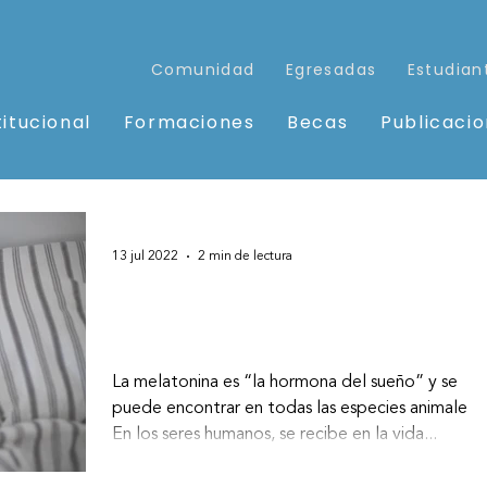
Comunidad
Egresadas
Estudian
titucional
Formaciones
Becas
Publicaci
13 jul 2022
2 min de lectura
El uso perjudicial de
melatonina en niños y niñas
La melatonina es “la hormona del sueño” y se
puede encontrar en todas las especies animales.
En los seres humanos, se recibe en la vida...