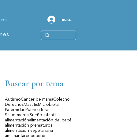
tes
Iniciar sesión
ones
Buscar por tema
Autismo
Cancer de mama
Colecho
Derechos
Mastitis
Microbiota
Paternidad
Puericultura
Salud mental
Sueño infantil
alimentación
alimentación del bebé
alimentación prematuros
alimentación vegetariana
amamantar
bebe
bebé