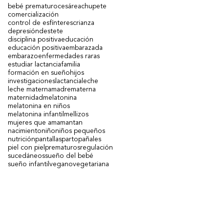
bebé prematuro
cesárea
chupete
comercialización
control de esfínteres
crianza
depresión
destete
disciplina positiva
educación
educación positiva
embarazada
embarazo
enfermedades raras
estudiar lactancia
familia
formación en sueño
hijos
investigaciones
lactancia
leche
leche materna
madre
materna
maternidad
melatonina
melatonina en niños
melatonina infantil
mellizos
mujeres que amamantan
nacimiento
niño
niños pequeños
nutrición
pantallas
parto
pañales
piel con piel
prematuros
regulación
sucedáneos
sueño del bebé
sueño infantil
vegano
vegetariana
Contacto
(+598)
271
4
0149
- (+598)
99 669078