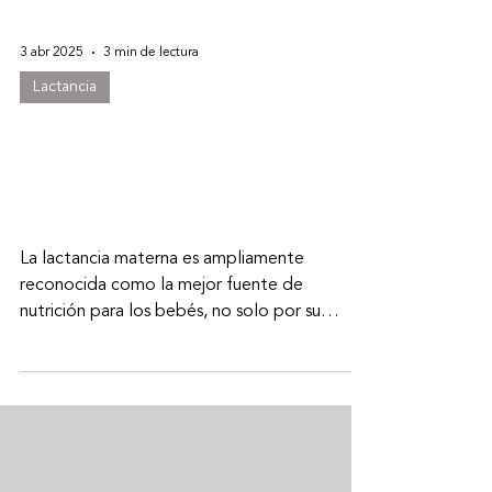
3 abr 2025
3 min de lectura
Lactancia
La Melatonina en la Leche
Materna y su Impacto en la
Salud del Bebé
La lactancia materna es ampliamente
reconocida como la mejor fuente de
nutrición para los bebés, no solo por su
aporte en macronutrientes y