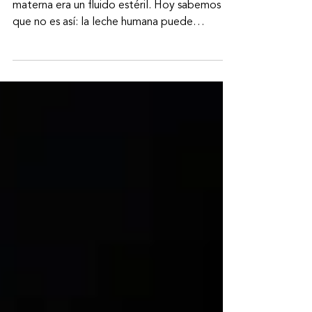
vía intestino–mama
Durante mucho tiempo se pensó que la leche
materna era un fluido estéril. Hoy sabemos
que no es así: la leche humana puede
contener microbiota, y esa microbiota podría
cumplir un rol clave en el desarrollo intestinal
del bebé. Un estudio reciente publicado en
Journal of Functional Foods (Meng et al.,
2025) aporta evidencia sólida sobre una
hipótesis cada vez más discutida en la
literatura científica: la existencia de una vía
intestino–mama (gut-mammary pathway),
capaz de med