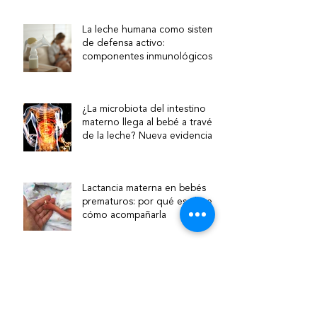
La leche humana como sistema
de defensa activo:
componentes inmunológicos y
su relevancia clínica
¿La microbiota del intestino
materno llega al bebé a través
de la leche? Nueva evidencia
sobre la vía intestino–mama
Lactancia materna en bebés
prematuros: por qué es clave y
cómo acompañarla
¿Qué hace una asesora de
lactancia?