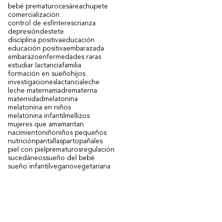
bebé prematuro
cesárea
chupete
comercialización
control de esfínteres
crianza
depresión
destete
disciplina positiva
educación
educación positiva
embarazada
embarazo
enfermedades raras
estudiar lactancia
familia
formación en sueño
hijos
investigaciones
lactancia
leche
leche materna
madre
materna
maternidad
melatonina
melatonina en niños
melatonina infantil
mellizos
mujeres que amamantan
nacimiento
niño
niños pequeños
nutrición
pantallas
parto
pañales
piel con piel
prematuros
regulación
sucedáneos
sueño del bebé
sueño infantil
vegano
vegetariana
Contacto
(+598)
271
4
0149
- (+598)
99 669078
i
nfo@iulam.org.uy