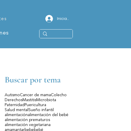
tes
Iniciar sesión
ones
Buscar por tema
Autismo
Cancer de mama
Colecho
Derechos
Mastitis
Microbiota
Paternidad
Puericultura
Salud mental
Sueño infantil
alimentación
alimentación del bebé
r
alimentación prematuros
alimentación vegetariana
amamantar
bebe
bebé