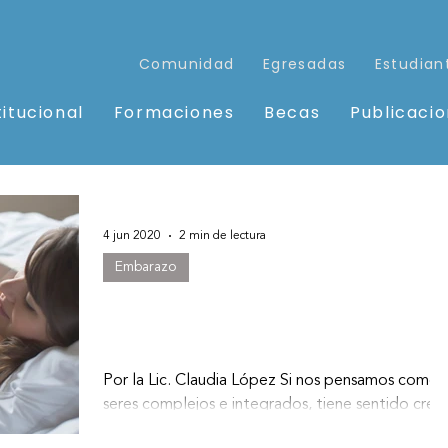
Comunidad
Egresadas
Estudian
titucional
Formaciones
Becas
Publicaci
4 jun 2020
2 min de lectura
Embarazo
Depresión y tratamientos de
fertilidad
Por la Lic. Claudia López Si nos pensamos como
seres complejos e integrados, tiene sentido cree
que los aspectos emocionales tienen un...