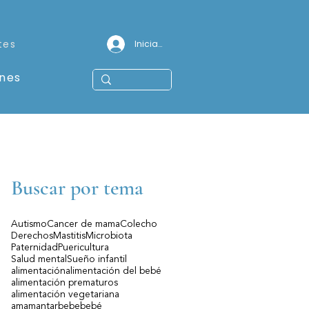
tes
Iniciar sesión
ones
Buscar por tema
Autismo
Cancer de mama
Colecho
Derechos
Mastitis
Microbiota
Paternidad
Puericultura
Salud mental
Sueño infantil
alimentación
alimentación del bebé
alimentación prematuros
alimentación vegetariana
amamantar
bebe
bebé