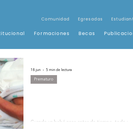
Comunidad
Egresadas
Estudian
titucional
Formaciones
Becas
Publicaci
18 jun
5 min de lectura
Prematuro
Lactancia materna en bebés
prematuros: por qué es clave
y cómo acompañarla
Cuando un bebé nace antes de tiempo, todo se
vuelve urgente: su respiración, su temperatura, su