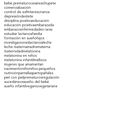
bebé prematuro
cesárea
chupete
comercialización
l
control de esfínteres
crianza
e
depresión
destete
disciplina positiva
educación
educación positiva
embarazada
embarazo
enfermedades raras
estudiar lactancia
familia
formación en sueño
hijos
o
investigaciones
lactancia
leche
leche materna
madre
materna
maternidad
melatonina
melatonina en niños
melatonina infantil
mellizos
mujeres que amamantan
nacimiento
niño
niños pequeños
nutrición
pantallas
parto
pañales
piel con piel
prematuros
regulación
sucedáneos
sueño del bebé
sueño infantil
vegano
vegetariana
Contacto
(+598)
271
4
0149
- (+598)
99 669078