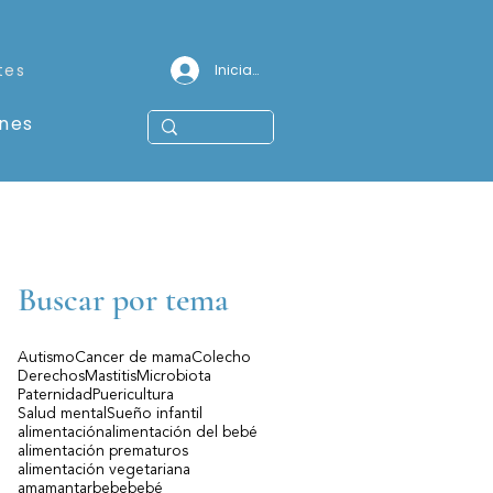
tes
Iniciar sesión
ones
Buscar por tema
Autismo
Cancer de mama
Colecho
Derechos
Mastitis
Microbiota
Paternidad
Puericultura
Salud mental
Sueño infantil
alimentación
alimentación del bebé
alimentación prematuros
alimentación vegetariana
amamantar
bebe
bebé