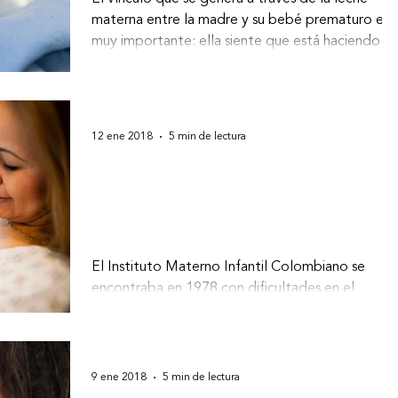
materna entre la madre y su bebé prematuro es
muy importante: ella siente que está haciendo...
12 ene 2018
5 min de lectura
Método madre canguro en
prematuros: beneficios y
reflexiones
El Instituto Materno Infantil Colombiano se
encontraba en 1978 con dificultades en el
departamento de recién nacidos, presentando
un...
9 ene 2018
5 min de lectura