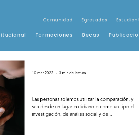
Comunidad
Egresadas
Estudian
titucional
Formaciones
Becas
Publicaci
10 mar 2022
3 min de lectura
Fisiología vs. Marketing
Las personas solemos utilizar la comparación, ya
sea desde un lugar cotidiano o como un tipo de
investigación, de análisis social y de...