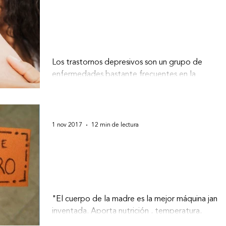
Depresiones maternas, un
trastorno que afecta a toda la
familia
Los trastornos depresivos son un grupo de
enfermedades bastante frecuentes en la
población general y en la práctica clínica. El
embarazo...
1 nov 2017
12 min de lectura
La leche materna,
especialmente diseñada para
el bebé
"El cuerpo de la madre es la mejor máquina jamá
inventada. Aporta nutrición , temperatura,
glucosa, desarrollo cerebral y salud con un...