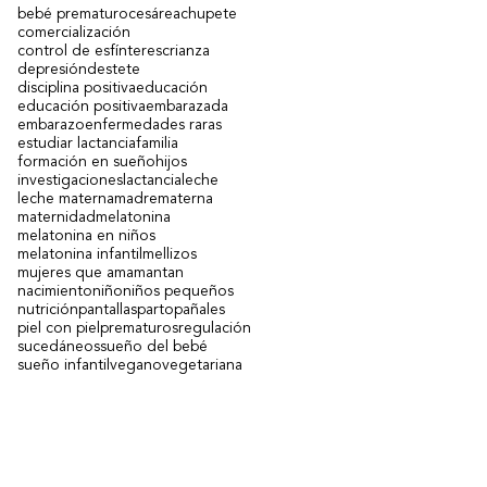
bebé prematuro
cesárea
chupete
comercialización
control de esfínteres
crianza
depresión
destete
disciplina positiva
educación
educación positiva
embarazada
embarazo
enfermedades raras
estudiar lactancia
familia
formación en sueño
hijos
s
investigaciones
lactancia
leche
leche materna
madre
materna
maternidad
melatonina
melatonina en niños
melatonina infantil
mellizos
mujeres que amamantan
nacimiento
niño
niños pequeños
nutrición
pantallas
parto
pañales
piel con piel
prematuros
regulación
sucedáneos
sueño del bebé
sueño infantil
vegano
vegetariana