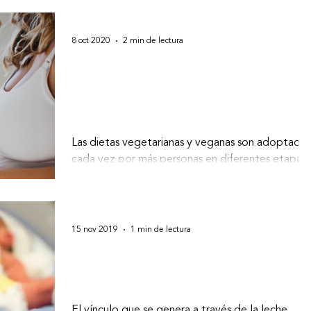
8 oct 2020
2 min de lectura
Nutrición vegetariana en
embarazadas, mujeres que
amamantan y niños pequeño
Las dietas vegetarianas y veganas son adoptadas
cada vez por más personas en diferentes etapas
de la vida por motivos variados:...
15 nov 2019
1 min de lectura
La leche materna en
prematuros
El vínculo que se genera a través de la leche