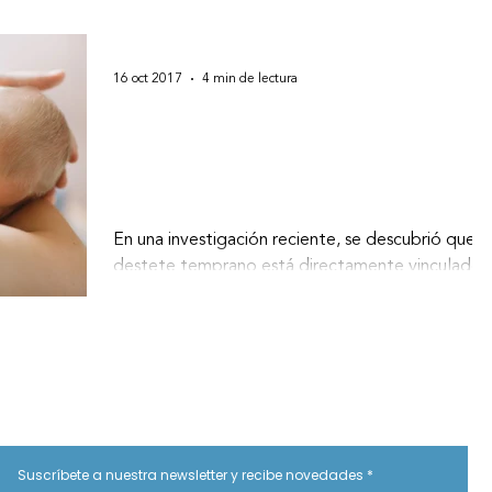
16 oct 2017
4 min de lectura
La importancia del apoyo
emocional y social en la
lactancia materna
En una investigación reciente, se descubrió que e
destete temprano está directamente vinculado
al apoyo que brinda el papá del bebé a la...
Suscríbete a nuestra newsletter y recibe novedades