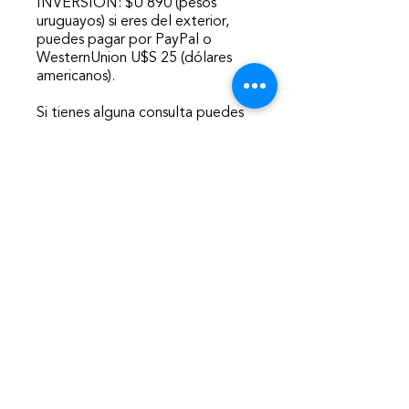
INVERSIÓN: $U 890 (pesos
uruguayos) si eres del exterior,
puedes pagar por PayPal o
WesternUnion U$S 25 (dólares
americanos).
Si tienes alguna consulta puedes
escribirnos a: info@iulam.org.uy
Comprar
Precio
$ 890,00
Comprar