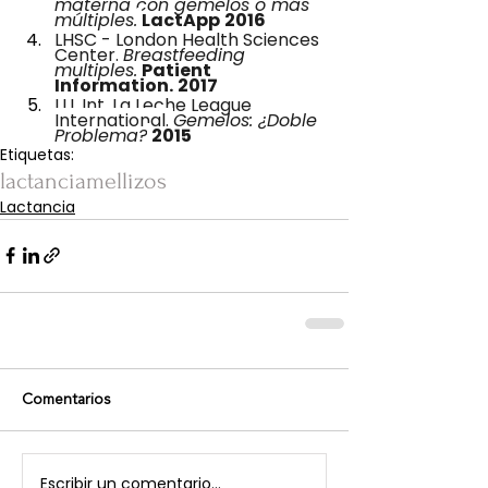
materna con gemelos o más 
múltiples.
LactApp
2016
LHSC - London Health Sciences 
Center. 
Breastfeeding 
multiples.
Patient 
Information.
2017
LLL Int. La Leche League 
International. 
Gemelos: ¿Doble 
Problema?
2015
Etiquetas:
lactancia
mellizos
Lactancia
Comentarios
Escribir un comentario...