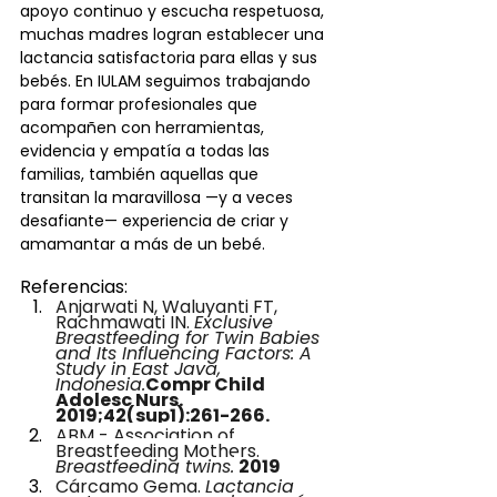
apoyo continuo y escucha respetuosa, 
muchas madres logran establecer una 
lactancia satisfactoria para ellas y sus 
bebés. En IULAM seguimos trabajando 
para formar profesionales que 
acompañen con herramientas, 
evidencia y empatía a todas las 
familias, también aquellas que 
transitan la maravillosa —y a veces 
desafiante— experiencia de criar y 
amamantar a más de un bebé.
Referencias:
Anjarwati N, Waluyanti FT, 
Rachmawati IN. 
Exclusive 
Breastfeeding for Twin Babies 
and Its Influencing Factors: A 
Study in East Java, 
Indonesia.
Compr Child 
Adolesc Nurs. 
2019;42(sup1):261-266.
ABM - Association of 
Breastfeeding Mothers. 
Breastfeeding twins.
2019
Cárcamo Gema. 
Lactancia 