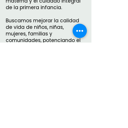
materna y el cuidado integral
de la primera infancia.
Buscamos mejorar la calidad
de vida de niños, niñas,
mujeres, familias y
comunidades, potenciando el
acceso a derechos humanos
esenciales como la salud, la
nutrición, la alimentación, la
educación y el desarrollo
emocional.
Conoce nuestras formaciones
Entradas recientes