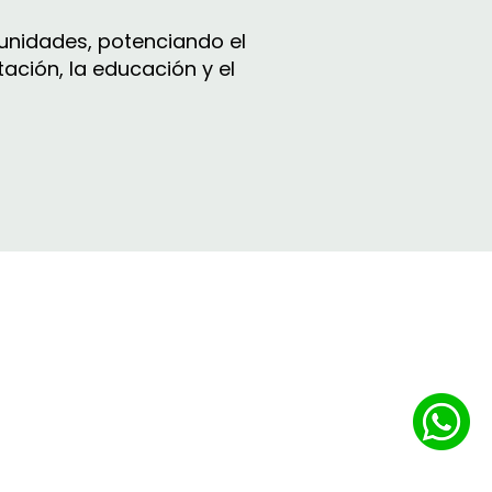
munidades, potenciando el
ación, la educación y el
Contacto
(+598)
271
4
0149
- (+598)
99 669078
i
nfo@iulam.org.uy
Solano García 2541 PA
​Montevideo, Uruguay
© 2026