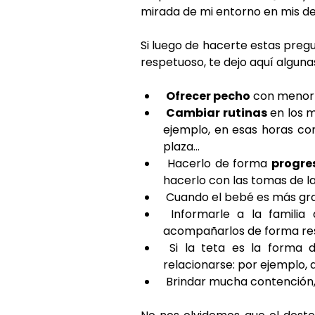
mirada de mi entorno en mis de
Si luego de hacerte estas preg
respetuoso, te dejo aquí algun
Ofrecer pecho
 con menor 
Cambiar rutinas
 en los 
ejemplo, en esas horas con
plaza...
 Hacerlo de forma 
progre
hacerlo con las tomas de la 
 Cuando el bebé es más gra
 Informarle a la familia que se encuentran en este proceso para que pueda 
acompañarlos de forma re
 Si la teta es la forma de calmar golpes o angustias, buscar otras formas de 
relacionarse: por ejemplo, ab
 Brindar mucha contención,