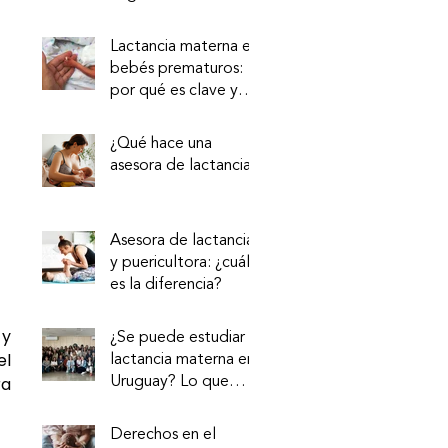
de la leche? Nueva
evidencia sobre la vía
Lactancia materna en
intestino–mama
bebés prematuros:
por qué es clave y
cómo acompañarla
¿Qué hace una
asesora de lactancia?
Asesora de lactancia
y puericultora: ¿cuál
es la diferencia?
y 
¿Se puede estudiar
l 
lactancia materna en
a 
Uruguay? Lo que
tenés que saber
Derechos en el