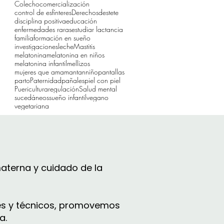
Colecho
comercialización
control de esfínteres
Derechos
destete
disciplina positiva
educación
enfermedades raras
estudiar lactancia
familia
formación en sueño
investigaciones
leche
Mastitis
melatonina
melatonina en niños
melatonina infantil
mellizos
mujeres que amamantan
niño
pantallas
parto
Paternidad
pañales
piel con piel
Puericultura
regulación
Salud mental
sucedáneos
sueño infantil
vegano
vegetariana
aterna y cuidado de la
les y técnicos, promovemos
a.