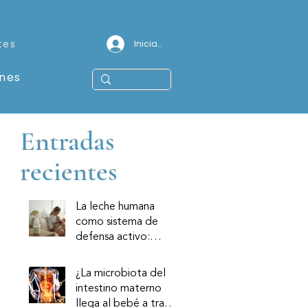
tes
Iniciar sesión
ones
Entradas
recientes
La leche humana
como sistema de
defensa activo:
componentes
inmunológicos y su
¿La microbiota del
relevancia clínica
intestino materno
llega al bebé a través