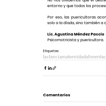
No nos olvidemos que el deste
entorno y que todos los proces
Por eso, las puericultoras a
solo a la díada, sino también a
Lic. Agustina Méndez Paccio
Psicomotricista y puericultora.
Etiquetas:
lactancia
maternidad
alimenta
Comentarios