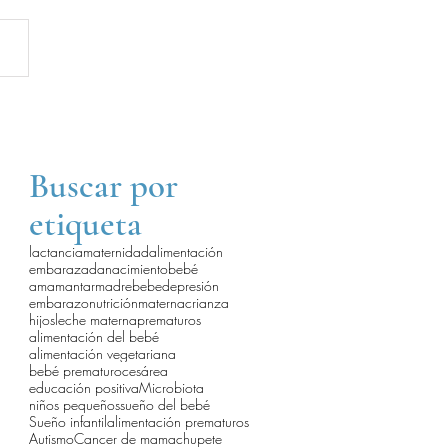
Buscar por
etiqueta
lactancia
maternidad
alimentación
embarazada
nacimiento
bebé
amamantar
madre
bebe
depresión
embarazo
nutrición
materna
crianza
hijos
leche materna
prematuros
alimentación del bebé
alimentación vegetariana
bebé prematuro
cesárea
educación positiva
Microbiota
niños pequeños
sueño del bebé
Sueño infantil
alimentación prematuros
Autismo
Cancer de mama
chupete