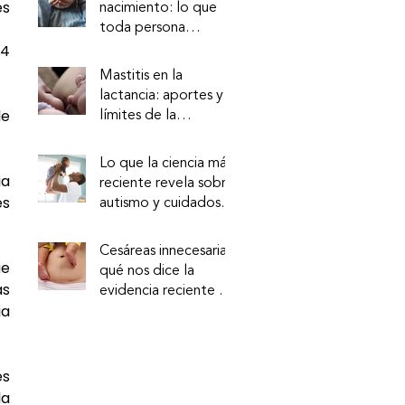
s 
nacimiento: lo que
toda persona
debería saber (y
4 
todo profesional
Mastitis en la
debería garantizar)
lactancia: aportes y
e 
límites de la
evidencia reciente
Lo que la ciencia más
a 
reciente revela sobre
s 
autismo y cuidados
tempranos
Cesáreas innecesarias:
e 
qué nos dice la
s 
evidencia reciente y
a 
qué implica para la
práctica profesional
s 
a 