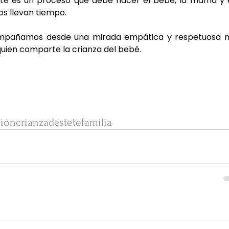
te es un proceso que debe hacer el bebé, la mamá y e
os llevan tiempo.
compañamos desde una mirada empática y respetuosa n
 quien comparte la crianza del bebé.
ción
crianza
destete
familia