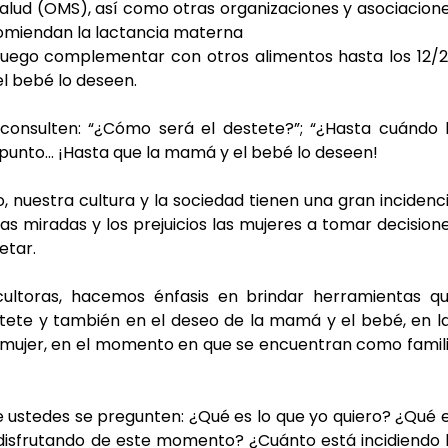
Salud (OMS), así como otras organizaciones y asociacione
ecomiendan la lactancia materna
 luego complementar con otros alimentos hasta los 12/2
l bebé lo deseen.
consulten: “¿Cómo será el destete?”; “¿Hasta cuándo l
l punto… ¡Hasta que la mamá y el bebé lo deseen!
 nuestra cultura y la sociedad tienen una gran incidenci
as miradas y los prejuicios las mujeres a tomar decisione
etar.
ultoras, hacemos énfasis en brindar herramientas qu
te y también en el deseo de la mamá y el bebé, en la
 mujer, en el momento en que se encuentran como famili
ustedes se pregunten: ¿Qué es lo que yo quiero? ¿Qué e
disfrutando de este momento? ¿Cuánto está incidiendo l