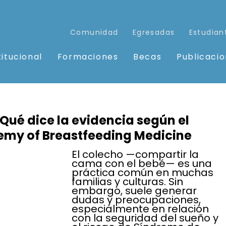
Comunidad
Egresadas
Estudian
titucional
Formaciones
Becas
Publicaci
Qué dice la evidencia según el
emy of Breastfeeding Medicine
El colecho —compartir la 
cama con el bebé— es una 
práctica común en muchas 
familias y culturas. Sin 
embargo, suele generar 
dudas y preocupaciones, 
especialmente en relación 
con la seguridad del sueño y 