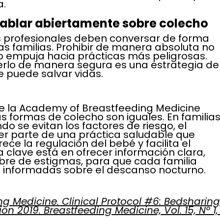
a.
hablar abiertamente sobre colecho
os profesionales deben conversar de forma 
 las familias. Prohibir de manera absoluta no 
lo empuja hacia prácticas más peligrosas. 
rlo de manera segura es una estrategia de
 puede salvar vidas. 
e la Academy of Breastfeeding Medicine 
 formas de colecho son iguales. En familias
 se evitan los factores de riesgo, el 
r parte de una práctica saludable que 
ece la regulación del bebé y facilita el 
 clave está en ofrecer información clara, 
ibre de estigmas, para que cada familia 
 informadas sobre el descanso nocturno.
 Medicine. Clinical Protocol #6: Bedsharing
on 2019. Breastfeeding Medicine, Vol. 15, Nº 1,