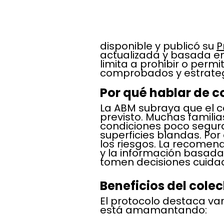
disponible y publicó su 
P
actualizada y basada en
limita a prohibir o permit
comprobados y estrategi
Por qué hablar de c
La ABM subraya que el c
previsto. Muchas famili
condiciones poco seguras
superficies blandas. Po
los riesgos. La recomen
y la información basada 
tomen decisiones cuida
Beneficios del col
El protocolo destaca va
está amamantando: