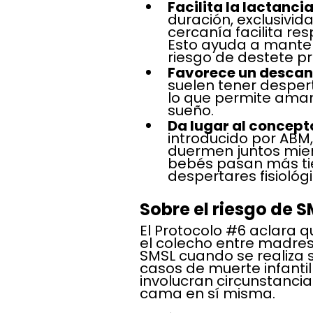
Facilita la lactanci
duración, exclusivida
cercanía facilita re
Esto ayuda a manten
riesgo de destete pr
Favorece un descans
suelen tener despert
lo que permite amama
sueño. 
Da lugar al concept
introducido por ABM,
duermen juntos mien
bebés pasan más tiem
despertares fisiológi
Sobre el riesgo de 
El Protocolo 
#6
 aclara q
el colecho entre madre
SMSL cuando se realiza s
casos de muerte infantil
involucran circunstancia
cama en sí misma. 