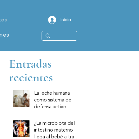
tes
Iniciar sesión
ones
Entradas
recientes
La leche humana
como sistema de
defensa activo:
componentes
inmunológicos y su
¿La microbiota del
relevancia clínica
intestino materno
llega al bebé a través