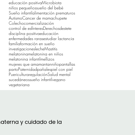
educación positiva
Microbiota
niños pequeños
sueño del bebé
Sueño infantil
alimentación prematuros
Autismo
Cancer de mama
chupete
Colecho
comercialización
control de esfínteres
Derechos
destete
disciplina positiva
educación
enfermedades raras
estudiar lactancia
familia
formación en sueño
investigaciones
leche
Mastitis
melatonina
melatonina en niños
melatonina infantil
mellizos
mujeres que amamantan
niño
pantallas
parto
Paternidad
pañales
piel con piel
Puericultura
regulación
Salud mental
sucedáneos
sueño infantil
vegano
vegetariana
aterna y cuidado de la