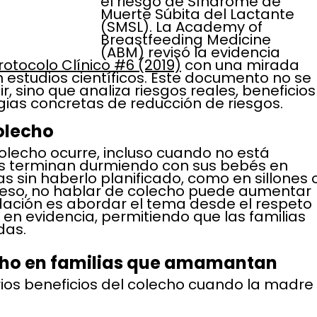
el riesgo de Síndrome de 
Muerte Súbita del Lactante 
(SMSL). La Academy of 
Breastfeeding Medicine 
(ABM) revisó la evidencia 
rotocolo Clínico #6 (2019)
 con una mirada 
 estudios científicos. Este documento no se 
ir, sino que analiza riesgos reales, beneficios
as concretas de reducción de riesgos. 
olecho
olecho ocurre, incluso cuando no está 
as terminan durmiendo con sus bebés en 
 sin haberlo planificado, como en sillones o
r eso, no hablar de colecho puede aumentar 
dación es abordar el tema desde el respeto 
en evidencia, permitiendo que las familias 
das.
echo en familias que amamantan
rios beneficios del colecho cuando la madre 