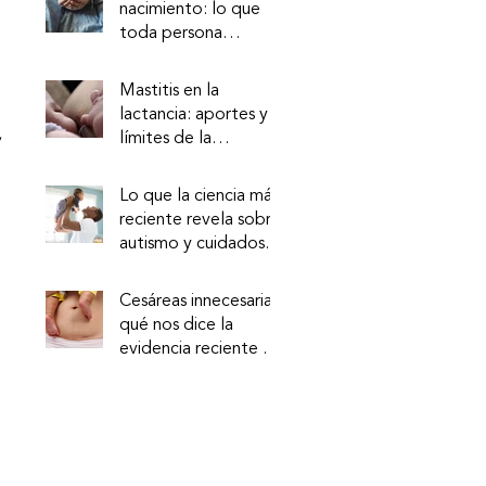
nacimiento: lo que
toda persona
 
debería saber (y
todo profesional
Mastitis en la
debería garantizar)
lactancia: aportes y
 
límites de la
evidencia reciente
Lo que la ciencia más
reciente revela sobre
autismo y cuidados
tempranos
Cesáreas innecesarias:
qué nos dice la
evidencia reciente y
qué implica para la
práctica profesional