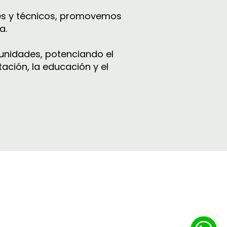
les y técnicos, promovemos
a.
munidades, potenciando el
ación, la educación y el
Contacto
(+598)
271
4
0149
- (+598)
99 669078
i
nfo@iulam.org.uy
Solano García 2541 PA
​Montevideo, Uruguay