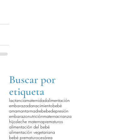
Buscar por
etiqueta
lactancia
maternidad
alimentación
embarazada
nacimiento
bebé
amamantar
madre
bebe
depresión
embarazo
nutrición
materna
crianza
hijos
leche materna
prematuros
alimentación del bebé
alimentación vegetariana
bebé prematuro
cesárea