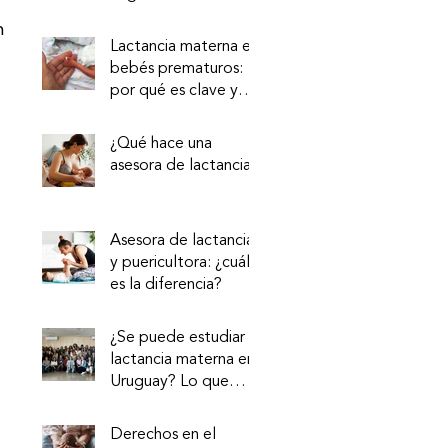
de la leche? Nueva
n 
evidencia sobre la vía
Lactancia materna en
intestino–mama
bebés prematuros:
por qué es clave y
cómo acompañarla
¿Qué hace una
asesora de lactancia?
 
Asesora de lactancia
y puericultora: ¿cuál
es la diferencia?
¿Se puede estudiar
lactancia materna en
Uruguay? Lo que
tenés que saber
Derechos en el