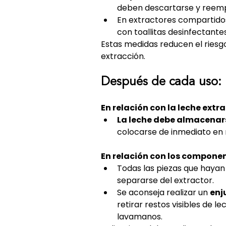
deben descartarse y reemp
En extractores compartidos
con toallitas desinfectantes
Estas medidas reducen el riesgo
extracción.
Después de cada uso: 
En relación con la leche extr
La leche debe almacenar
colocarse de inmediato en 
En relación con los componen
Todas las piezas que hayan
separarse del extractor.
Se aconseja realizar un 
enj
retirar restos visibles de 
lavamanos.