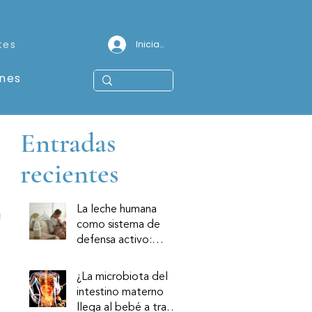
tes
Iniciar sesión
ones
Entradas
recientes
La leche humana
 
como sistema de
defensa activo:
componentes
inmunológicos y su
¿La microbiota del
relevancia clínica
intestino materno
llega al bebé a través