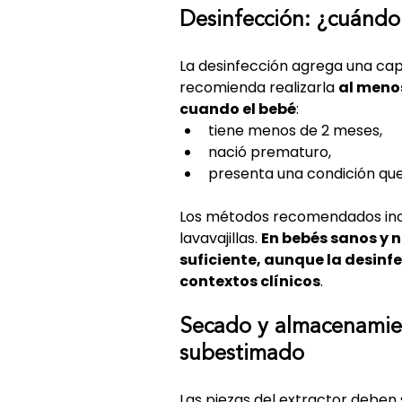
Desinfección: ¿cuándo
La desinfección agrega una cap
recomienda realizarla 
al menos
cuando el bebé
:
tiene menos de 2 meses,
nació prematuro,
presenta una condición qu
Los métodos recomendados inclu
lavavajillas. 
En bebés sanos y 
suficiente, aunque la desinf
contextos clínicos
.
Secado y almacenamie
subestimado
Las piezas del extractor deben