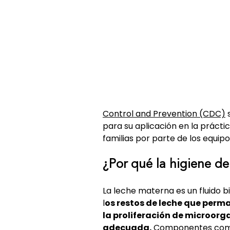
Control and Prevention (CDC)
 
para su aplicación en la prácti
familias por parte de los equipo
¿Por qué la higiene del
La leche materna es un fluido b
l
os restos de leche que perma
la proliferación de microorg
adecuada.
 Componentes como 