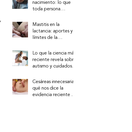
nacimiento: lo que
toda persona
debería saber (y
 
todo profesional
Mastitis en la
debería garantizar)
lactancia: aportes y
límites de la
evidencia reciente
Lo que la ciencia más
reciente revela sobre
autismo y cuidados
 
tempranos
Cesáreas innecesarias:
qué nos dice la
evidencia reciente y
qué implica para la
práctica profesional