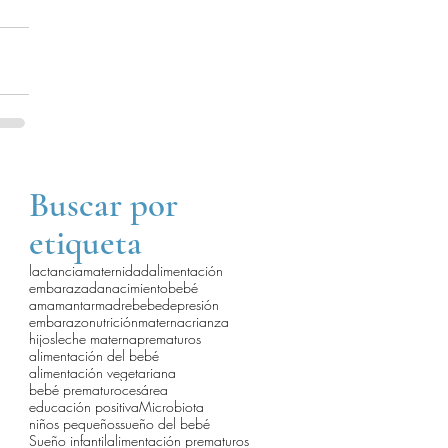
Buscar por
etiqueta
lactancia
maternidad
alimentación
embarazada
nacimiento
bebé
amamantar
madre
bebe
depresión
embarazo
nutrición
materna
crianza
hijos
leche materna
prematuros
alimentación del bebé
alimentación vegetariana
bebé prematuro
cesárea
educación positiva
Microbiota
niños pequeños
sueño del bebé
Sueño infantil
alimentación prematuros