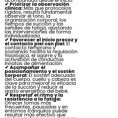
acompañada desde el inicio.
✔ Priorizar la observación 
clínica: 
Más que protocolos 
rígidos, resulta fundamental 
observar el tono, la 
organización corporal, los 
tiempos de succión y las 
señales de fatiga, ajustando 
las intervenciones de forma 
individualizada.
✔ Favorecer el inicio precoz y 
el contacto piel con piel: 
El 
contacto temprano y 
sostenido facilita la regulación 
fisiológica, el agarre y la 
activación de conductas 
innatas de alimentación.
✔ Acompañar el 
posicionamiento y el sostén 
corporal: 
El sostén adecuado 
del cuerpo, cuello y cabeza es 
clave para mejorar la eficacia 
de la succión y reducir el 
gasto energético del bebé.
✔ Respetar el ritmo y la 
resistencia a la fatiga: 
Ofrecer tomas más 
frecuentes, pausadas y en 
entornos tranquilos puede 
resultar más efectivo que 