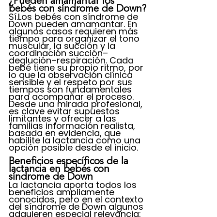
¿Pueden amamantar los 
bebés con síndrome de Down?
Sí.Los bebés con síndrome de 
Down pueden amamantar. En 
algunos casos requieren más 
tiempo para organizar el tono 
muscular, la succión y la 
coordinación succión–
deglución–respiración. Cada 
bebé tiene su propio ritmo, por 
lo que la observación clínica 
sensible y el respeto por sus 
tiempos son fundamentales 
para acompañar el proceso.
Desde una mirada profesional, 
es clave evitar supuestos 
limitantes y ofrecer a las 
familias información realista, 
basada en evidencia, que 
habilite la lactancia como una 
opción posible desde el inicio.
Beneficios específicos de la 
lactancia en bebés con 
síndrome de Down
La lactancia aporta todos los 
beneficios ampliamente 
conocidos, pero en el contexto 
del síndrome de Down algunos 
adquieren especial relevancia: