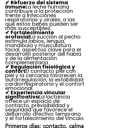
✔ Refuerzo del sistema 
inmune
La leche humana 
contribuye a la protección 
frente a infecciones 
respiratorias y virales, a las 
que estos bebés pueden ser 
más susceptibles.
✔ Fortalecimiento 
orofacial
La succión al pecho 
estimula labios, lengua, 
mandíbula y musculatura 
facial, aspectos clave para el 
desarrollo posterior del habla 
y de la alimentación 
complementaria.
✔ Regulación fisiológica y 
confort
El contacto piel con 
piel y la cercanía favorecen la 
autorregulación, la estabilidad 
cardiorrespiratoria y el confort 
emocional.
✔ Experiencia vincular 
significativa
La lactancia 
ofrece un espacio de 
contacto, previsibilidad y 
seguridad que favorece el 
desarrollo afectivo temprano 
y el fortalecimiento del vínculo.
Primeros días: contacto, calma 