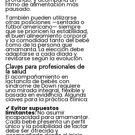
ritmo de alimentación más 
pausado.
También pueden utilizarse 
otras posiciones —sentada o 
fútbol americano— siempre 
que se prioricen la estabilidad, 
el buen alineamiento corporal 
y la comodidad tanto del bebé 
como de la persona que 
amamanta. La elección debe 
adaptarse a cada díada y 
revisarse según la evolución.
Claves para profesionales de 
la salud
El acompañamiento en 
lactancia de bebés con 
síndrome de Down requiere 
una mirada integral, flexible y 
basada en evidencia. Algunas 
claves para la práctica clínica:
✔ Evitar supuestos 
limitantes: 
No asumir 
incapacidad para amamantar. 
Cada bebé presenta un perfil 
único y la posibilidad de lactar 
debe ser ofrecida y 