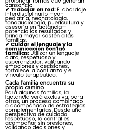
prolongar tomas que generan 
cansancio.
✔ Trabajar en red: 
El abordaje 
interdisciplinario —con 
pediatría, neonatología, 
fonoaudiología, puericultura y 
asesoría en lactancia— 
potencia los resultados y 
brinda mayor sostén a las 
familias.
✔ Cuidar el lenguaje y la 
comunicación con las 
familias: 
Utilizar un lenguaje 
claro, respetuoso y 
esperanzador, validando 
emociones y decisiones, 
fortalece la confianza y el 
vínculo terapéutico.
Cada familia encuentra su 
propio camino
Para algunas familias, la 
lactancia será exclusiva; para 
otras, un proceso combinado 
o acompañado de estrategias 
complementarias. Desde una 
perspectiva de cuidado 
respetuoso, lo central es 
acompañar sin presiones, 
validando decisiones y 