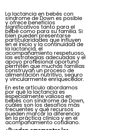
La lactancia en bebés con 
síndrome de Down es posible 
y ofrece beneficios 
significativos tanto para el 
bebé como para su familia. Si 
bien pueden presentarse 
particularidades que influyen 
en el inicio y la continuidad de 
la lactancia, el 
acompañamiento respetuoso, 
las estrategias adecuadas y el 
apoyo profesional oportuno 
permiten que muchas familias 
construyan un proceso de 
alimentación nutritivo, seguro 
y vincularmente enriquecedor.
En este artículo abordamos 
por qué la lactancia es 
especialmente valiosa en 
bebés con síndrome de Down, 
cuáles son los desafíos más 
frecuentes y qué recursos 
pueden marcar la diferencia 
en la práctica clínica y en el 
acompañamiento cotidiano.