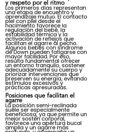
y respeto por el ritmo
Los primeros días representan 
una etapa de encuentro y 
aprendizaje mutuo. El contacto 
piel con piel desde el 
nacimiento favorece la 
regulación del bebé, la 
estabilidad térmica y la 
activación de reflejos que 
facilitan el agarre al pecho.
Algunos bebés con síndrome 
de Down pueden fatigarse con 
mayor facilidad. Por eso, 
resulta fundamental ofrecer 
un entorno tranquilo, sostener 
adecuadamente su cuerpo y 
priorizar intervenciones que 
preserven su energía, evitando 
estímulos excesivos y 
prácticas apresuradas.
Posiciones que facilitan el 
agarre
La posición semi-reclinada 
suele ser especialmente 
beneficiosa, ya que permite un 
mejor sostén corporal, 
favorece una apertura bucal 
amplia y un agarre más 
profundo, y acompaña un 