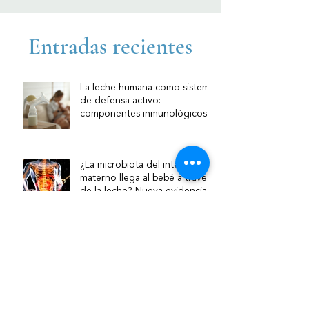
Entradas recientes
La leche humana como sistema
de defensa activo:
componentes inmunológicos y
su relevancia clínica
¿La microbiota del intestino
materno llega al bebé a través
de la leche? Nueva evidencia
sobre la vía intestino–mama
Lactancia materna en bebés
prematuros: por qué es clave y
cómo acompañarla