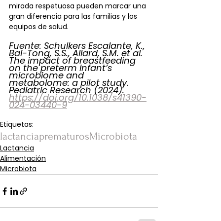
mirada respetuosa pueden marcar una 
gran diferencia para las familias y los 
equipos de salud.
Fuente: Schulkers Escalante, K., 
Bai-Tong, S.S., Allard, S.M. et al. 
The impact of breastfeeding 
on the preterm infant’s 
microbiome and 
metabolome: a pilot study. 
Pediatric Research (2024). 
https://doi.org/10.1038/s41390-
024-03440-9
Etiquetas:
lactancia
prematuros
Microbiota
Lactancia
Alimentación
Microbiota