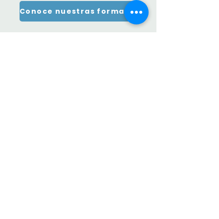
Conoce nuestras formaciones
Entradas recientes
La leche humana como sistema
de defensa activo:
componentes inmunológicos y
su relevancia clínica
¿La microbiota del intestino
materno llega al bebé a través
de la leche? Nueva evidencia
sobre la vía intestino–mama
Lactancia materna en bebés
prematuros: por qué es clave y