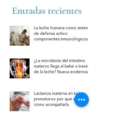
Entradas recientes
La leche humana como sistema
de defensa activo:
componentes inmunológicos y
su relevancia clínica
¿La microbiota del intestino
materno llega al bebé a través
de la leche? Nueva evidencia
sobre la vía intestino–mama
Lactancia materna en bebés
prematuros: por qué es clave y
cómo acompañarla
¿Qué hace una asesora de