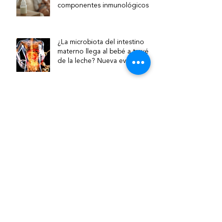
componentes inmunológicos y
su relevancia clínica
¿La microbiota del intestino
materno llega al bebé a través
de la leche? Nueva evidencia
sobre la vía intestino–mama
Lactancia materna en bebés
prematuros: por qué es clave y
cómo acompañarla
¿Qué hace una asesora de
lactancia?
Asesora de lactancia y
puericultora: ¿cuál es la