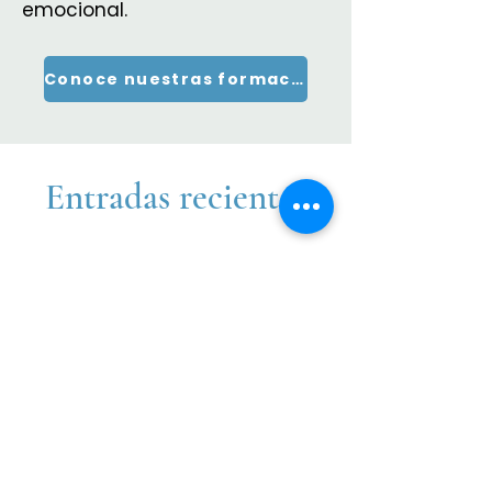
emocional.
Conoce nuestras formaciones
Entradas recientes
La leche humana como sistema
de defensa activo:
componentes inmunológicos y
su relevancia clínica
¿La microbiota del intestino
materno llega al bebé a través
de la leche? Nueva evidencia
sobre la vía intestino–mama