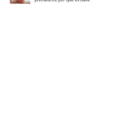
cómo acompañarla
¿Qué hace una asesora de
lactancia?
Asesora de lactancia y
puericultora: ¿cuál es la
diferencia?
¿Se puede estudiar lactancia
materna en Uruguay? Lo que
tenés que saber
Derechos en el nacimiento: lo
que toda persona debería