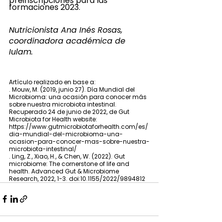
preinscripciones para las 
formaciones 2023.
Nutricionista Ana Inés Rosas, 
coordinadora académica de 
Iulam.
Artículo realizado en base a:
. Mouw, M. (2019, junio 27). Día Mundial del 
Microbioma: una ocasión para conocer más 
sobre nuestra microbiota intestinal. 
Recuperado 24 de junio de 2022, de Gut 
Microbiota for Health website: 
https://www.gutmicrobiotaforhealth.com/es/
dia-mundial-del-microbioma-una-
ocasion-para-conocer-mas-sobre-nuestra-
microbiota-intestinal/
. Ling, Z., Xiao, H., & Chen, W. (2022). Gut 
microbiome: The cornerstone of life and 
health. Advanced Gut & Microbiome 
Research, 2022, 1-3. doi:10.1155/2022/9894812