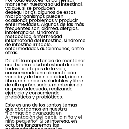
Por todo esto, es fundamental 
mantener nuestra salud intestinal, 
ya que, si se producen 
desequilibrios, algunos de estos 
microorganismos pueden 
ocasionar problemas y producir 
enfermedades. Algunas de las más 
frecuentes son: diarrea, alergias, 
intolerancias, síndrome 
metabólico, enfermedad 
inflamatoria del intestino, síndrome 
de intestino irritable, 
enfermedades autoinmunes, entre 
otras. 
De ahí la importancia de mantener 
una buena salud intestinal durante 
todas las etapas de la vida, 
consumiendo una alimentación 
variada y de buena calidad, rica en 
fibra, con grasas saludables y libre 
de ultraprocesados, manteniendo 
un peso adecuado, realizando 
ejercicio y consumiendo 
prebióticos y probióticos.
Este es uno de los tantos temas 
que abordamos en nuestra 
“
Formación avanzada en 
Alimentación del bebé, la niña y el 
niño pequeño
”.
 Si te interesa, en 
octubre lanzaremos las 