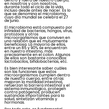
dentro y fuera de nuestro cuerpo, 
en nosotros y con nosotros, 
durante todo el ciclo de la vida, 
incluso desde antes de nacer. Es lo 
que se denomina el microbioma, 
cuyo día mundial se celebra el 27 
de junio. 
El microbioma está compuesto por 
infinidad de bacterias, hongos, virus, 
protozoos y otros 
microorganismos que conviven en 
una relación que es mutuamente 
beneficiosa. La mayoría de ellos, 
entre un 85 y 90% se encuentran 
en nuestro intestino, más 
precisamente en el colon. Algunos 
de ellos son bastante conocidos: 
lactobacilos, bifidobacterias, etc. 
Es bien interesante saber cuáles 
son las funciones que estos 
microorganismos cumplen dentro 
de nuestro cuerpo, entre otras: 
mejoran la motilidad intestinal, 
refuerzan la barrera intestinal y el 
sistema inmunológico, protegen 
contra patógenos, producen 
sustancias importantes para la 
salud, sintetizan vitaminas y 
hormonas. 