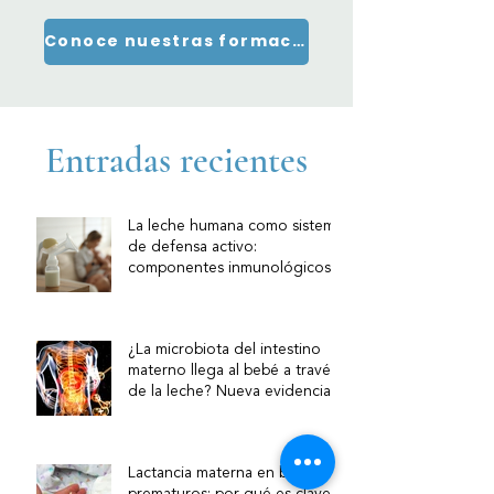
Conoce nuestras formaciones
Entradas recientes
La leche humana como sistema
de defensa activo:
componentes inmunológicos y
su relevancia clínica
¿La microbiota del intestino
materno llega al bebé a través
de la leche? Nueva evidencia
sobre la vía intestino–mama
Lactancia materna en bebés
prematuros: por qué es clave y